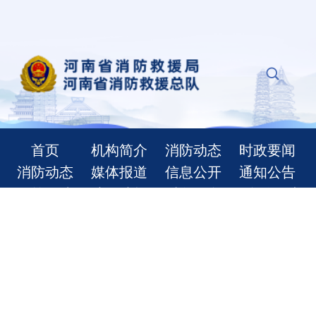
首页
机构简介
消防动态
时政要闻
消防动态
媒体报道
信息公开
通知公告
政策解读
法律法规
财务信息
信息公开申
请
办事服务
公众聚集场
消防职业技
河南省消防
所使用或开
能鉴定
执法信息公
业前消防检
示平台
查
消防员招录
注册消防工