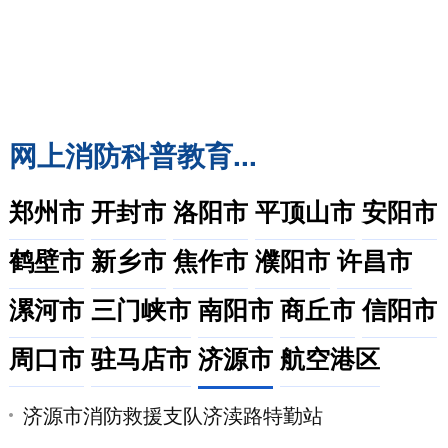
程师
办事统计
互动交流
我要留言
查看回复
来信公示
举报投诉
值班室电话
消防科普
消防文化
网上消防科普教育...
郑州市
开封市
洛阳市
平顶山市
安阳市
鹤壁市
新乡市
焦作市
濮阳市
许昌市
漯河市
三门峡市
南阳市
商丘市
信阳市
周口市
驻马店市
济源市
航空港区
济源市消防救援支队济渎路特勤站