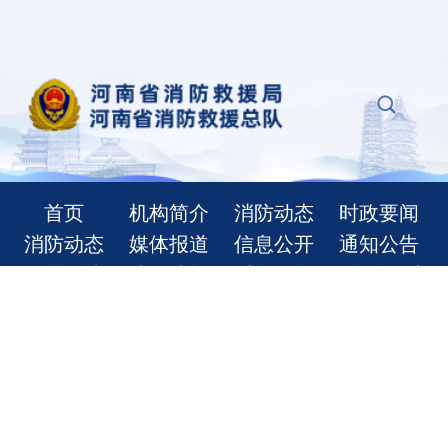
首页
机构简介
消防动态
时政要闻
消防动态
媒体报道
信息公开
通知公告
政策解读
法律法规
财务信息
信息公开申
请
办事服务
公众聚集场
消防职业技
河南省消防
所使用或开
能鉴定
执法信息公
业前消防检
示平台
查
消防员招录
注册消防工