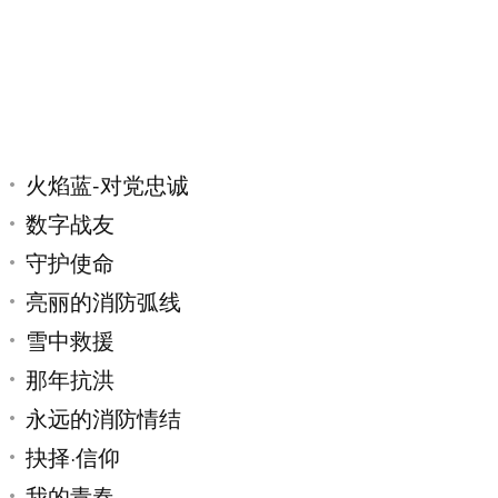
程师
办事统计
互动交流
我要留言
查看回复
来信公示
举报投诉
值班室电话
消防科普
消防文化
火焰蓝-对党忠诚
数字战友
守护使命
亮丽的消防弧线
雪中救援
那年抗洪
永远的消防情结
抉择·信仰
我的青春