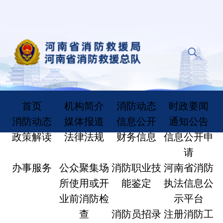
首页
机构简介
消防动态
时政要闻
消防动态
媒体报道
信息公开
通知公告
政策解读
法律法规
财务信息
信息公开申
请
办事服务
公众聚集场
消防职业技
河南省消防
所使用或开
能鉴定
执法信息公
业前消防检
示平台
查
消防员招录
注册消防工