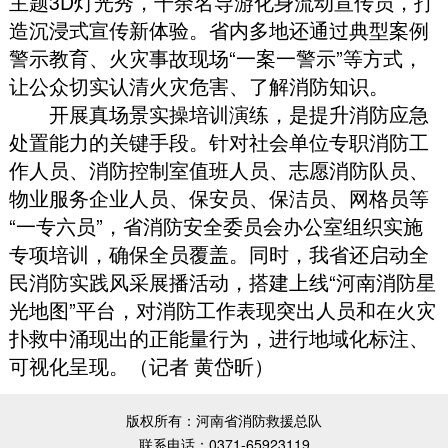
主题3D灯光秀
，
千余名导游化身流动宣传员
，
打
造沉浸式宣传新体验
。
省内多地还通过典型案例
警示教育、火灾事故现场“一案一警示”等方式
，
让公众切实认清火灾危害、了解消防知识
。
开展真场景实操培训演练
，
是提升消防应急
处置能力的关键手段
。
针对社会单位专职消防工
作人员、消防控制室值班人员、志愿消防队员、
物业服务企业人员、保安员、保洁员、网格员等
“一专六员”
，
省消防安全委员会办公室组织实施
专项培训
，
确保全员覆盖
。
同时
，
我省还启动全
民消防实践风采展播活动
，
搭建上线“河南消防星
光地图”平台
，
对消防工作表现突出人员和在火灾
扑救中涌现出的正能量行为
，
进行地域化标注、
可视化呈现
。
（记者 黄岱昕）
版权所有：河南省消防救援总队
联系电话：0371-65923119