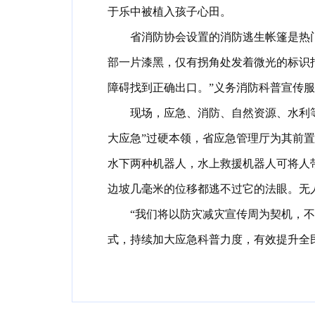
于乐中被植入孩子心田
。
省消防协会设置的消防逃生帐篷是热
部一片漆黑
，
仅有拐角处发着微光的标识
障碍找到正确出口
。
”义务消防科普宣传
现场
，
应急、消防、自然资源、水利
大应急”过硬本领
，
省应急管理厅为其前置
水下两种机器人
，
水上救援机器人可将人
边坡几毫米的位移都逃不过它的法眼
。
无
“我们将以防灾减灾宣传周为契机
，
不
式
，
持续加大应急科普力度
，
有效提升全