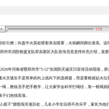
轻松引燃
；
向盘中火苗处喷射杀虫喷雾
，
火焰瞬间蹿出老高
。
这
的郑州市消防救援支队郑东新区大队宣传员党龙伟补充介绍
，
发胶
，
2026年河南省暨郑州市“5·12”全国防灾减灾日宣传活动现场
，
群
楼火灾逃生不是简单的向上或向下的选择题
，
而是要根据起火位
一绳
，
教练员手把手教学
，
让大家学会科学打绳结
，
靠一根绳就
孩子们热情高涨
。
人棋子”掷骰闯关项目处
，
几名小学生玩得不亦乐乎
，
家长为他