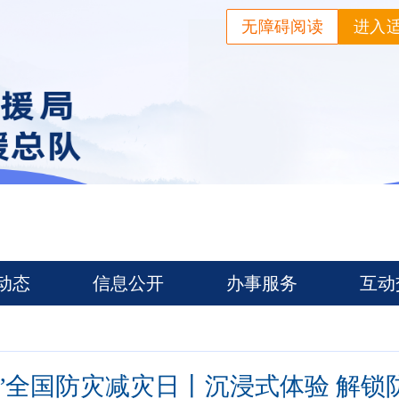
无障碍阅读
进入
动态
信息公开
办事服务
互动
12”全国防灾减灾日丨沉浸式体验 解