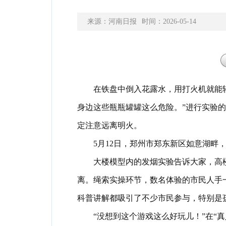
来源：河南日报
时间：2026-05-14
在铁盘中倒入花露水
，
用打火机就能
身边这些瓶瓶罐罐这么危险
。
”进行实验
定注意远离明火
。
5月12日
，
郑州市郑东新区如意湖畔
大楼模型内的发烟实验告诉大家
，
高
离
。
绳索实操环节
，
数名体验的市民人手
科普讲解都吸引了不少市民参与
，
特别是
“没想到这个游戏这么好玩儿！”在“真