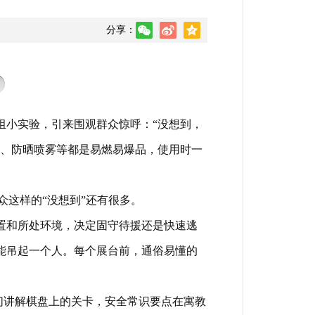
分享：
组小实验
，
引来围观群众惊呼：“没想到
，
、防晒喷雾等都是易燃易爆品
，
使用时一
众这样的“没想到”还有很多
。
置和所处环境
，
决定固守待援还是快速逃
能吊起一个人
。
每个展台前
，
通俗易懂的
们讲解棋盘上的关卡
，
安全常识要点在寓教