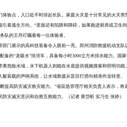
门体验点
，
入口处不时排起长队
。
家庭火灾是十分常见的火灾类
指引着逃生方向
。
“里面还有陷阱和障碍
，
如果跑进厨房或卫生间
服务队的王丹叮嘱着每一位体验者
。
等部门展示的高科技装备令人眼前一亮
。
郑州消防救援机动支队
配备的“龙吸水”排涝车
，
具备每小时3000立方米排水能力
。
国家
带离危险水域
，
水下机器人则能在水底提供视频搜索和照明功能
人艇装载的声呐系统
，
让水域救援从盲目打捞向精准作业转变
。
断提高防灾减灾救灾能力
。
”省应急管理厅相关负责人表示
，
将
民防灾减灾意识和自救互救能力
。
（记者 黄岱昕 实习生 张婷）