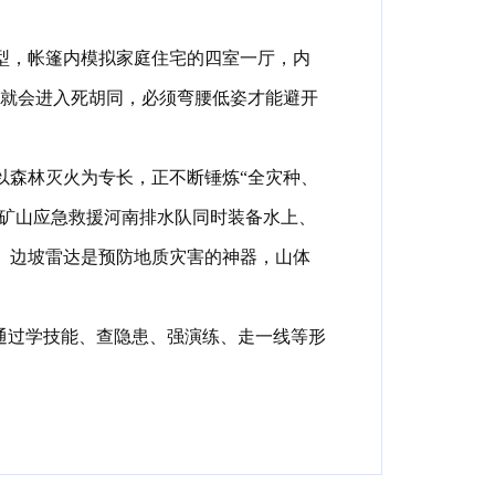
型
，
帐篷内模拟家庭住宅的四室一厅
，
内
就会进入死胡同
，
必须弯腰低姿才能避开
以森林灭火为专长
，
正不断锤炼“全灾种、
矿山应急救援河南排水队同时装备水上、
。
边坡雷达是预防地质灾害的神器
，
山体
通过学技能、查隐患、强演练、走一线等形