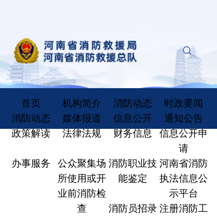
首页
机构简介
消防动态
时政要闻
消防动态
媒体报道
信息公开
通知公告
政策解读
法律法规
财务信息
信息公开申
请
办事服务
公众聚集场
消防职业技
河南省消防
所使用或开
能鉴定
执法信息公
业前消防检
示平台
查
消防员招录
注册消防工