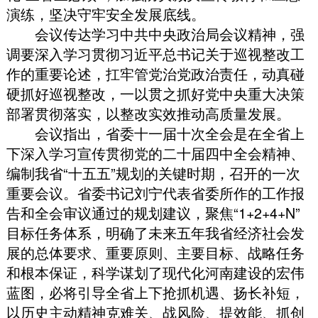
演练
，
坚决守牢安全发展底线
。
会议传达学习中共中央政治局会议精神
，
强
调要深入学习贯彻习近平总书记关于巡视整改工
作的重要论述
，
扛牢管党治党政治责任
，
动真碰
硬抓好巡视整改
，
一以贯之抓好党中央重大决策
部署贯彻落实
，
以整改实效推动高质量发展
。
会议指出
，
省委十一届十次全会是在全省上
下深入学习宣传贯彻党的二十届四中全会精神、
编制我省“十五五”规划的关键时期
，
召开的一次
重要会议
。
省委书记刘宁代表省委所作的工作报
告和全会审议通过的规划建议
，
聚焦“1+2+4+N”
目标任务体系
，
明确了未来五年我省经济社会发
展的总体要求、重要原则、主要目标、战略任务
和根本保证
，
科学谋划了现代化河南建设的宏伟
蓝图
，
必将引导全省上下抢抓机遇、扬长补短
，
以历史主动精神克难关、战风险、提效能、抓创