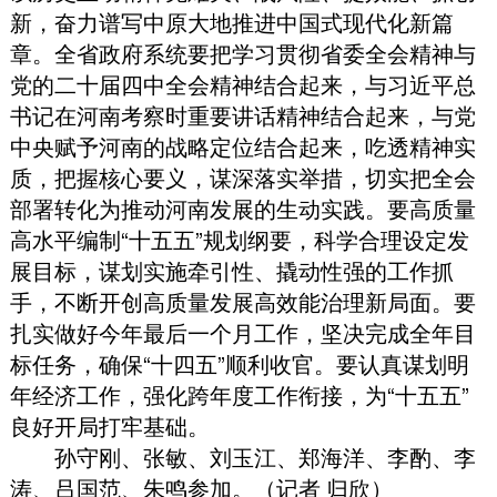
新
，
奋力谱写中原大地推进中国式现代化新篇
章
。
全省政府系统要把学习贯彻省委全会精神与
党的二十届四中全会精神结合起来
，
与习近平总
书记在河南考察时重要讲话精神结合起来
，
与党
中央赋予河南的战略定位结合起来
，
吃透精神实
质
，
把握核心要义
，
谋深落实举措
，
切实把全会
部署转化为推动河南发展的生动实践
。
要高质量
高水平编制“十五五”规划纲要
，
科学合理设定发
展目标
，
谋划实施牵引性、撬动性强的工作抓
手
，
不断开创高质量发展高效能治理新局面
。
要
扎实做好今年最后一个月工作
，
坚决完成全年目
标任务
，
确保“十四五”顺利收官
。
要认真谋划明
年经济工作
，
强化跨年度工作衔接
，
为“十五五”
良好开局打牢基础
。
孙守刚、张敏、刘玉江、郑海洋、李酌、李
涛、吕国范、朱鸣参加
。
（记者 归欣）