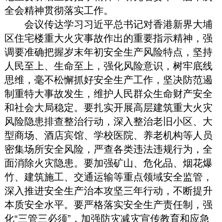
全会精神贯彻落实工作
。
会议传达学习习近平总书记对香港新界大埔
区住宅楼重大火灾事故作出的重要指示精神
，
强
调要准确把握岁末年初安全生产风险特点
，
坚持
人民至上、生命至上
，
强化风险意识
，
树牢底线
思维
，
毫不松懈抓好安全生产工作
，
坚决防范遏
制重特大事故发生
，
维护人民群众生命财产安全
和社会大局稳定
。
要扎实开展高层建筑重大火灾
风险隐患排查整治行动
，
深入整治老旧小区、大
型商场、酒店宾馆、学校医院、养老机构等人员
密集场所安全风险
，
严查各类违法违规行为
，
全
面消除火灾隐患
。
要加强矿山、危化品、烟花爆
竹、建筑施工、交通运输等重点领域安全监管
，
深入推进安全生产治本攻坚三年行动
，
不断提升
本质安全水平
。
要严格落实安全生产责任制
，
强
化“三管三必须”
，
加强防灾减灾宣传教育和应急