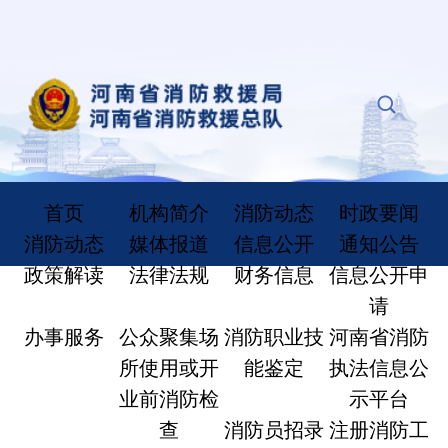
首页
机构简介
消防动态
时政要闻
消防动态
媒体报道
信息公开
通知公告
政策解读
法律法规
财务信息
信息公开申
请
办事服务
公众聚集场
消防职业技
河南省消防
所使用或开
能鉴定
执法信息公
业前消防检
示平台
查
消防员招录
注册消防工