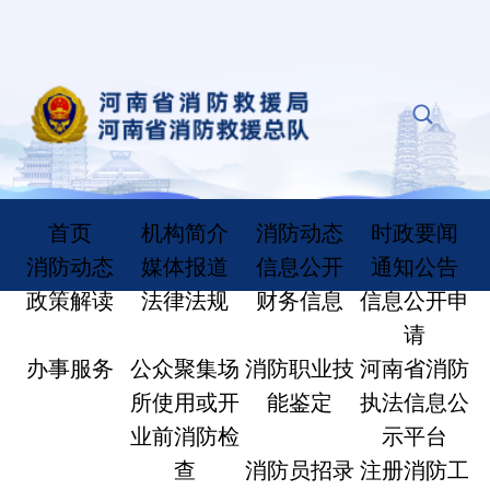
首页
机构简介
消防动态
时政要闻
消防动态
媒体报道
信息公开
通知公告
政策解读
法律法规
财务信息
信息公开申
请
办事服务
公众聚集场
消防职业技
河南省消防
所使用或开
能鉴定
执法信息公
业前消防检
示平台
查
消防员招录
注册消防工