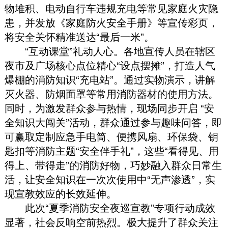
物堆积、电动自行车违规充电等常见家庭火灾隐
患
，
并发放《家庭防火安全手册》等宣传彩页
，
将安全关怀精准送达“最后一米”
。
“互动课堂”礼动人心
。
各地宣传人员在辖区
夜市及广场核心点位精心“设点摆摊”
，
打造人气
爆棚的消防知识“充电站”
。
通过实物演示
，
讲解
灭火器、防烟面罩等常用消防器材的使用方法
。
同时
，
为激发群众参与热情
，
现场同步开启 “安
全知识大闯关”活动
，
群众通过参与趣味问答
，
即
可赢取定制应急手电筒、便携风扇、环保袋、钥
匙扣等消防主题“安全伴手礼”
，
这些“看得见、用
得上、带得走”的消防好物
，
巧妙融入群众日常生
活
，
让安全知识在一次次使用中“无声渗透”
，
实
现宣教效应的长效延伸
。
此次“夏季消防安全夜巡宣教”专项行动成效
显著
，
社会反响空前热烈
。
极大提升了群众关注