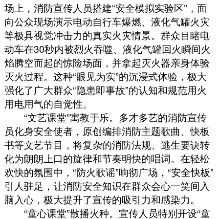
场上
，
消防宣传人员搭建“安全模拟实验区”
，
面
向公众现场演示电动自行车爆燃、液化气罐火灾
等极具视觉冲击力的真实火灾情景
。
群众目睹电
动车在30秒内被烈火吞噬、液化气罐回火瞬间火
焰腾空而起的惊险场面
，
并拿起灭火器亲身体验
灭火过程
。
这种“眼见为实”的沉浸式体验
，
极大
强化了广大群众“隐患即事故”的认知和规范用火
用电用气的自觉性
。
“文艺课堂”寓教于乐
。
多才多艺的消防宣传
员化身安全使者
，
原创编排消防主题歌曲、快板
书等文艺节目
，
将复杂的消防法规、逃生要诀转
化为朗朗上口的旋律和节奏明快的唱词
。
在轻松
欢快的氛围中
，
“防火歌谣”响彻广场
，
“安全快板”
引人驻足
，
让消防安全知识在群众会心一笑间入
脑入心
，
极大提升了宣传的吸引力和感染力
。
“童心课堂”散播火种
。
宣传人员特别开设“童