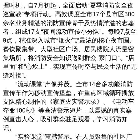
握时机
，
自7月初起
，
全面启动“夏季消防安全夜
巡宣教”专项行动
。
高效调度全市17个县市区300
余名业务精湛的消防宣传骨干及热情洋溢的志愿
者
，
组成17支“夜间流动宣传小分队”
。
每晚7点至
9点
，
精准深入城市“烟火气”最浓的核心夜市圈、
餐饮聚集带、大型社区广场、居民楼院人流量密
集场所
，
将消防安全知识送到群众“家门口”、“店
里面”和“心坎上”
，
实现宣传时空与民众生活的“无
缝对接”
。
“流动课堂”声像并茂
。
全市14台多功能消防
宣传车作为移动宣传堡垒
，
在重点区域循环播放
支队精心制作的《家庭火灾警示录》、《电动车
夺命100秒》等高清警示短片
，
以震撼的真实案
例直击人心
，
吸引群众驻足观看
，
学习消防知
识
。
“实验课堂”震撼警示
。
在人员聚集的社区广