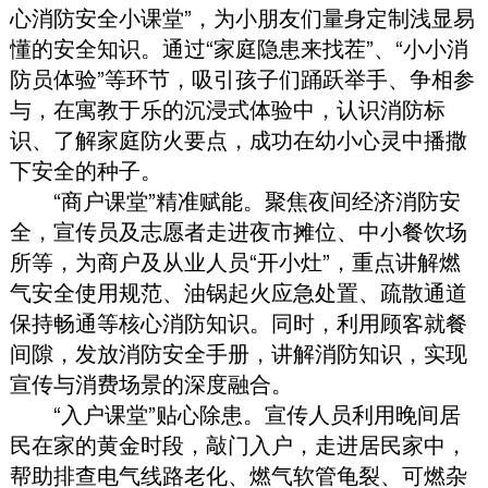
心消防安全小课堂”
，
为小朋友们量身定制浅显易
懂的安全知识
。
通过“家庭隐患来找茬”、“小小消
防员体验”等环节
，
吸引孩子们踊跃举手、争相参
与
，
在寓教于乐的沉浸式体验中
，
认识消防标
识、了解家庭防火要点
，
成功在幼小心灵中播撒
下安全的种子
。
“商户课堂”精准赋能
。
聚焦夜间经济消防安
全
，
宣传员及志愿者走进夜市摊位、中小餐饮场
所等
，
为商户及从业人员“开小灶”
，
重点讲解燃
气安全使用规范、油锅起火应急处置、疏散通道
保持畅通等核心消防知识
。
同时
，
利用顾客就餐
间隙
，
发放消防安全手册
，
讲解消防知识
，
实现
宣传与消费场景的深度融合
。
“入户课堂”贴心除患
。
宣传人员利用晚间居
民在家的黄金时段
，
敲门入户
，
走进居民家中
，
帮助排查电气线路老化、燃气软管龟裂、可燃杂