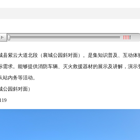
县紫云大道北段（襄城公园斜对面）
。
是集知识普及、互动体
际需求
。
能够提供消防车辆、灭火救援器材的展示及讲解
，
演示
队站内务等活动
。
城公园斜对面）
19