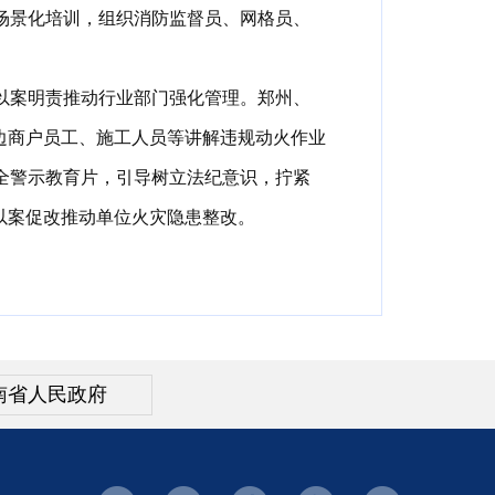
场景化培训
，
组织消防监督员、网格员、
以案明责推动行业部门强化管理
。
郑州、
边商户员工、施工人员等讲解违规动火作业
全警示教育片
，
引导树立法纪意识
，
拧紧
以案促改推动单位火灾隐患整改
。
南省人民政府