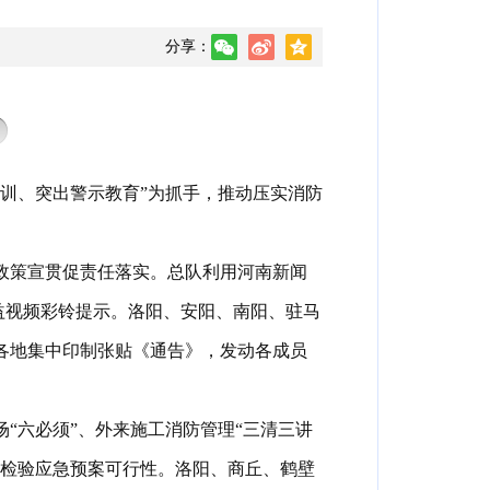
分享：
训、突出警示教育”为抓手
，
推动压实消防
政策宣贯促责任落实
。
总队利用河南新闻
益视频彩铃提示
。
洛阳、安阳、南阳、驻马
各地集中印制张贴《通告》
，
发动各成员
“六必须”、外来施工消防管理“三清三讲
检验应急预案可行性
。
洛阳、商丘、鹤壁