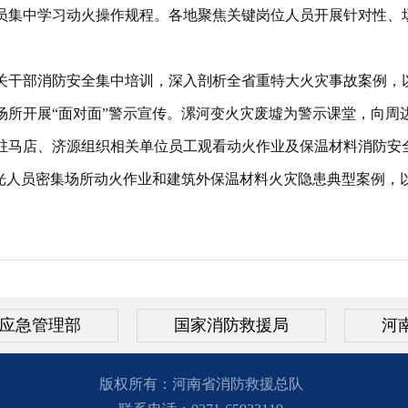
员集中学习动火操作规程
。
各地聚焦关键岗位人员开展针对性、
关干部消防安全集中培训
，
深入剖析全省重特大火灾事故案例
，
所开展“面对面”警示宣传
。
漯河变火灾废墟为警示课堂
，
向周
驻马店、济源组织相关单位员工观看动火作业及保温材料消防安
光人员密集场所动火作业和建筑外保温材料火灾隐患典型案例
，
应急管理部
国家消防救援局
河
版权所有：河南省消防救援总队