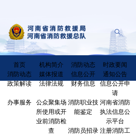
首页
机构简介
消防动态
时政要闻
消防动态
媒体报道
信息公开
通知公告
政策解读
法律法规
财务信息
信息公开申
请
办事服务
公众聚集场
消防职业技
河南省消防
所使用或开
能鉴定
执法信息公
业前消防检
示平台
查
消防员招录
注册消防工