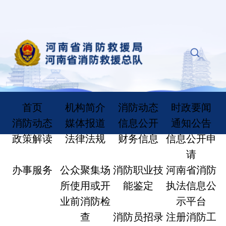
首页
机构简介
消防动态
时政要闻
消防动态
媒体报道
信息公开
通知公告
政策解读
法律法规
财务信息
信息公开申
请
办事服务
公众聚集场
消防职业技
河南省消防
所使用或开
能鉴定
执法信息公
业前消防检
示平台
查
消防员招录
注册消防工