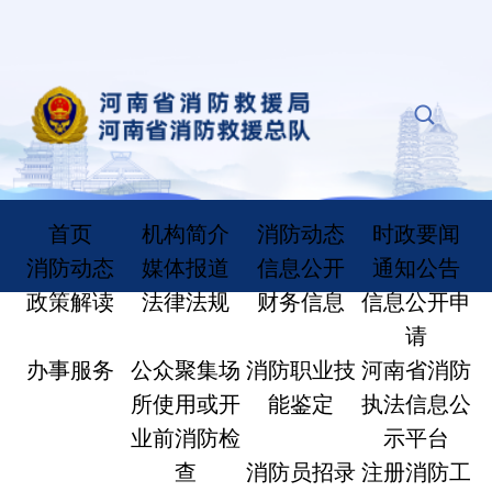
首页
机构简介
消防动态
时政要闻
消防动态
媒体报道
信息公开
通知公告
政策解读
法律法规
财务信息
信息公开申
请
办事服务
公众聚集场
消防职业技
河南省消防
所使用或开
能鉴定
执法信息公
业前消防检
示平台
查
消防员招录
注册消防工