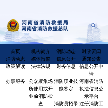
首页
机构简介
消防动态
时政要闻
消防动态
媒体报道
信息公开
通知公告
政策解读
法律法规
财务信息
信息公开申
请
办事服务
公众聚集场
消防职业技
河南省消防
所使用或开
能鉴定
执法信息公
业前消防检
示平台
查
消防员招录
注册消防工