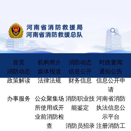
首页
机构简介
消防动态
时政要闻
消防动态
媒体报道
信息公开
通知公告
政策解读
法律法规
财务信息
信息公开申
请
办事服务
公众聚集场
消防职业技
河南省消防
所使用或开
能鉴定
执法信息公
业前消防检
示平台
查
消防员招录
注册消防工